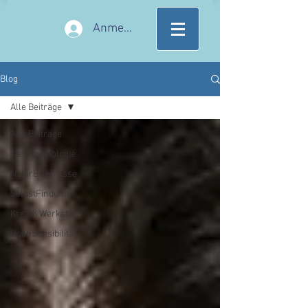
Anmelden
Blog
Alle Beiträge
Alle Beiträge
TierPsychologie
NaturErlebnisse
SelbstFindung
KreativWerkstatt
HochSensibilität