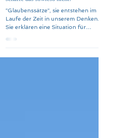
Von Energie-fresser-Sätzen wie “ich
schaffe das sowieso nicht!”
“Glaubenssätze”, sie entstehen im
Laufe der Zeit in unserem Denken.
Sie erklären eine Situation für
ausweglos, ja beendet und
abgehakt.