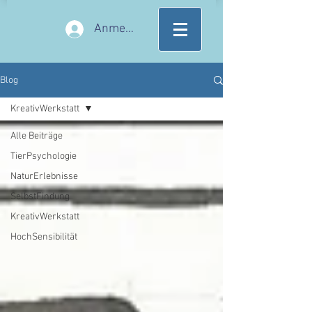
Anmelden
Blog
KreativWerkstatt
Alle Beiträge
TierPsychologie
NaturErlebnisse
SelbstFindung
KreativWerkstatt
HochSensibilität