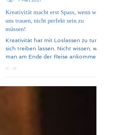
Blickwechsel mit Kerstin
7. März 2021
Kreativität macht erst Spass, wenn wir
uns trauen, nicht perfekt sein zu
müssen!
Kreativität hat mit Loslassen zu tun,
sich treiben lassen. Nicht wissen, wo
man am Ende der Reise ankommen
wird, wie das Produkt aussehen wi