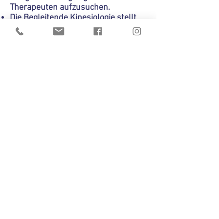
Therapeuten aufzusuchen.
Die Begleitende Kinesiologie stellt
keine Heilkunde dar
und ist kein
ausreichender Ersatz für
medizinische oder
psychotherapeutische
Behandlungen. Sie ist als
Gesundheits- und Lebensberatung
zu verstehen und dient nicht der
Behandlung und Heilung von
Krankheiten. Bei gesundheitlichen
Beschwerden oder Krankheiten
sollte daher eine medizinische oder
psychotherapeutische Behandlung,
also die Hilfe eines Arztes,
Heilpraktikers oder
Psychotherapeuten in Anspruch
genommen werden.