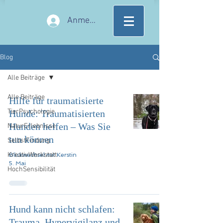
Anmelden
Blog
Alle Beiträge
Alle Beiträge
Hilfe für traumatisierte
TierPsychologie
Hunde: Traumatisierten
Hunden helfen – Was Sie
NaturErlebnisse
tun können
SelbstFindung
KreativWerkstatt
Blickwechsel mit Kerstin
5. Mai
HochSensibilität
Hund kann nicht schlafen:
Trauma, Hypervigilanz und