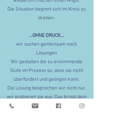
wiederum machen ihnen Angst.
Die Situation beginnt sich im Kreis zu
drehen.
...OHNE DRUCK...
wir suchen gemeinsam nach
Lösungen
Wir gestalten die zu erklimmende
Stufe im Prozess so, dass sie nicht
überfordert und gelingen kann.
Die Lösung besprechen wir nicht nur,
wir probieren sie aus. Das bringt dein
Kind nicht nur ins Verständnis,
sondern auch ins Körpergefühl. Das
Kind entscheidet selbst, ob sich in der