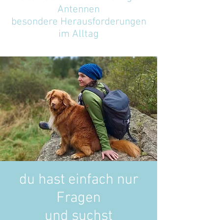
Antennen
besondere Herausforderungen
im Alltag
du hast einfach nur
Fragen
und suchst