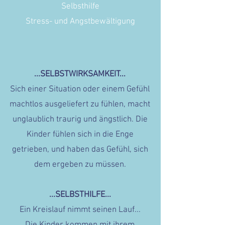
Selbsthilfe
Stress- und Angstbewältigung
...SELBSTWIRKSAMKEIT...
Sich einer Situation oder einem Gefühl
machtlos ausgeliefert zu fühlen, macht
unglaublich traurig und ängstlich. Die
Kinder fühlen sich in die Enge
getrieben, und haben das Gefühl, sich
dem ergeben zu müssen.
...SELBSTHILFE...
Ein Kreislauf nimmt seinen Lauf...