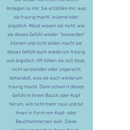
​Die Kinder kommen mit ihrem
Anliegen zu mir. Sie erzählen mir, was
sie traurig macht, wütend oder
ich unterstütze dein Kind
ängstlich. Meist wissen sie nicht, wie
darin,
sie dieses Gefühl wieder "loswerden"
Selbstwirksamkeit zu üben
können und nicht selten macht sie
und in die Selbsthilfe finden
dieses Gefühl auch wiederum traurig
und ängstlich. Oft fühlen sie sich böse,
nicht verstanden oder ungerecht
behandelt, was sie auch wiederum
traurig macht. Dann schwirrt dieses
Gefühl in ihrem Bauch oder Kopf
herum, will nicht mehr raus und tut
ihnen in Form von Kopf- oder
Bauchschmerzen weh. Diese