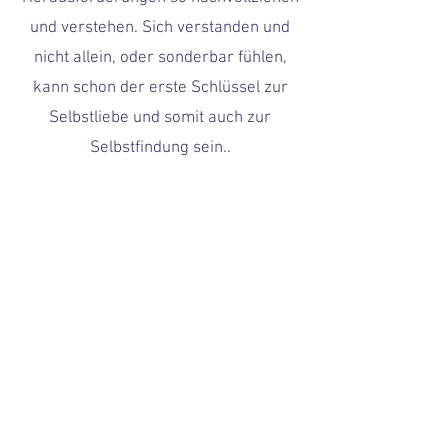
und verstehen. Sich verstanden und
nicht allein, oder sonderbar fühlen,
kann schon der erste Schlüssel zur
Selbstliebe und somit auch zur
Selbstfindung sein..
schau dir zu Hause die
Aufzeichnung von meinem online
Vortrag an
Dauer ca 1 Stunde
"mein hochsensibles Kind
verstehen und begleiten"