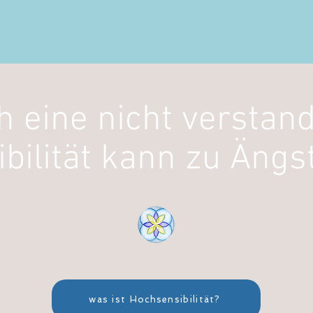
h eine nicht verstan
bilität kann zu Ängs
was ist Hochsensibilität?