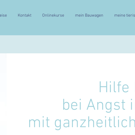
eise
Kontakt
Onlinekurse
mein Bauwagen
meine tieri
Hilfe
bei Angst 
mit ganzheitli