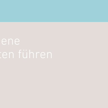
dene
ten führen