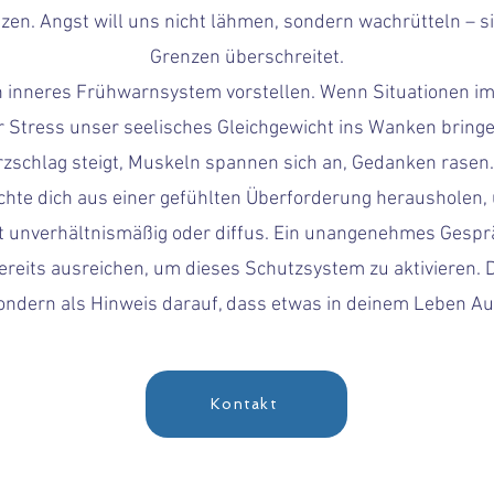
n. Angst will uns nicht lähmen, sondern wachrütteln – sie
Grenzen überschreitet.
n inneres Frühwarnsystem vorstellen. Wenn Situationen im 
tress unser seelisches Gleichgewicht ins Wanken bringen, 
erzschlag steigt, Muskeln spannen sich an, Gedanken rasen.
chte dich aus einer gefühlten Überforderung herausholen,
oft unverhältnismäßig oder diffus. Ein unangenehmes Gesp
reits ausreichen, um dieses Schutzsystem zu aktivieren. Da
sondern als Hinweis darauf, dass etwas in deinem Leben A
Kontakt