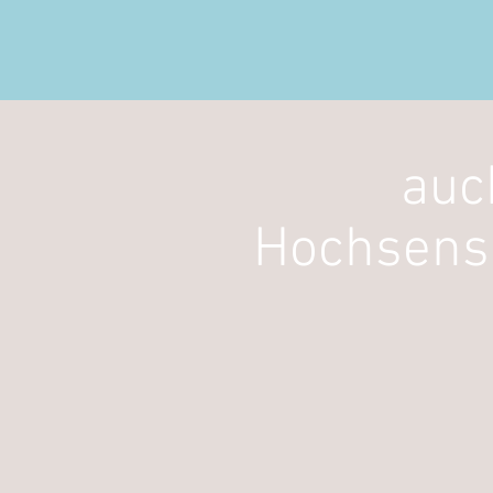
auc
Hochsensi