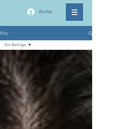
Anmelden
Blog
Alle Beiträge
Alle Beiträge
TierPsychologie
NaturErlebnisse
SelbstFindung
KreativWerkstatt
HochSensibilität