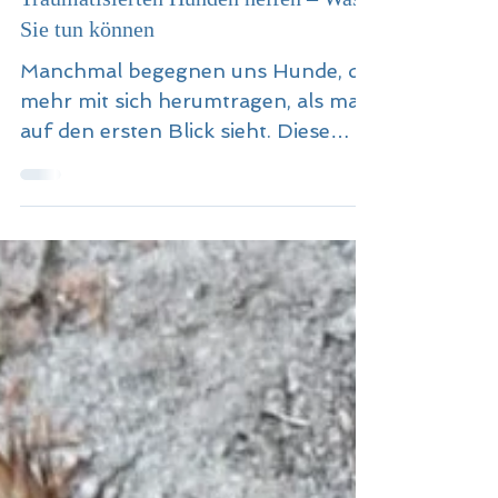
5. Mai
Hilfe für traumatisierte Hunde:
Traumatisierten Hunden helfen – Was
Sie tun können
Manchmal begegnen uns Hunde, die
mehr mit sich herumtragen, als man
auf den ersten Blick sieht. Diese
kleinen Seelen haben oft schwere
Zeiten erlebt – Missbrauch,
Vernachlässigung oder andere
traumatische Erlebnisse. Und genau
hier beginnt unsere gemeinsame
Reise: Hilfe für traumatisierte
Hunde - Wie können wir diesen
wundervollen, aber verletzten
Wesen wirklich helfen? Ich nehme