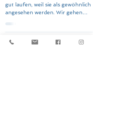
Blickwechsel mit Kerstin
19. Feb. 2021
Loben ist alles!
Gerne übersehen wir die Dinge, die
gut laufen, weil sie als gewöhnlich
angesehen werden. Wir gehen
davon aus, dass es
selbstverständlich ist