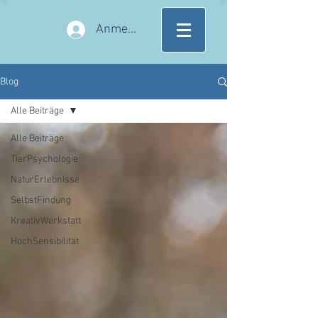
Anmelden
Blog
Alle Beiträge
Alle Beiträge
TierPsychologie
NaturErlebnisse
SelbstFindung
KreativWerkstatt
HochSensibilität