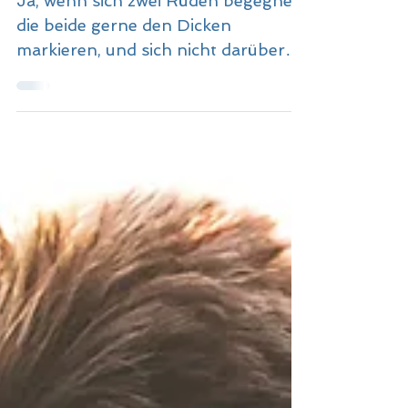
Blickwechsel mit Kerstin
27. Feb. 2021
Frau Doktor, stimmt es, dass Rüden
untereinander immer zoffen?
Ja, wenn sich zwei Rüden begegnen,
die beide gerne den Dicken
markieren, und sich nicht darüber
einig werden, wer der Dickere ist,
und wer b