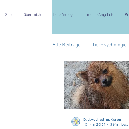
Start
über mich
deine Anliegen
meine Angebote
Pr
Alle Beiträge
TierPsychologie
HochSensibilität
Blickwechsel mit Kerstin
10. Mai 2021
3 Min. Lese