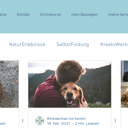
eise
Kontakt
Onlinekurse
mein Bauwagen
meine tieri
NaturErlebnisse
SelbstFindung
KreativWerk
Blickwechsel mit Kerstin
zeit
19. Feb. 2021
2 Min. Lesezeit