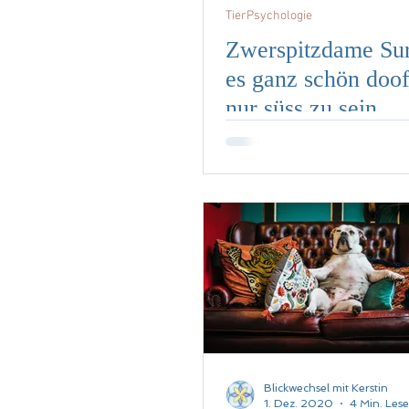
TierPsychologie
Zwerspitzdame Sur
es ganz schön doof
nur süss zu sein...
Blickwechsel mit Kerstin
1. Dez. 2020
4 Min. Lese