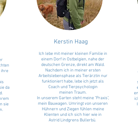
Kerstin Haag
Ich lebe mit meiner kleinen Familie in
einem Dorf in Ostbelgien, nahe der
er
deutschen Grenze, direkt am Wald.
achten
Nachdem ich in meiner ersten
 ihre
Arbeitslebensphase als Tierärztin nur
funktioniert habe, lebe ich jetzt als
is
Coach und Tierpsychologin
sie da
meinen Traum.
d.
en
In unserem Garten steht meine "Praxis",
ihrem
i
mein Bauwagen. Umringt von unseren
n sie
Hühnern und Ziegen fühlen meine
n.
Klienten und ich sich hier wie in
Astrid Lindgrens Bullerbü.