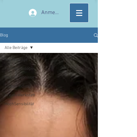
Anmelden
Blog
Alle Beiträge
Alle Beiträge
TierPsychologie
NaturErlebnisse
SelbstFindung
KreativWerkstatt
HochSensibilität