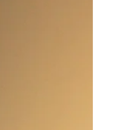
Schliesslich jedoch verschwand der
Schleier, und ich konnte wieder in
die Ferne schauen. Da waren auf
einmal Berge an Möglichkeiten, ...