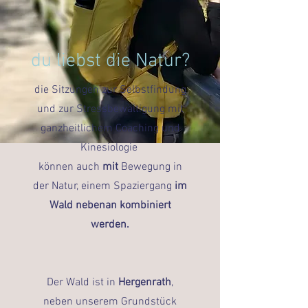
du liebst die Natur?
die Sitzungen zur Selbstfindung
und zur Stressbewältigung mit
ganzheitlichem Coaching und
Kinesiologie
können auch
mit
Bewegung in
der Natur, einem Spaziergang
im
Wald nebenan kombiniert
werden.
Der Wald ist in
Hergenrath
,
neben unserem Grundstück