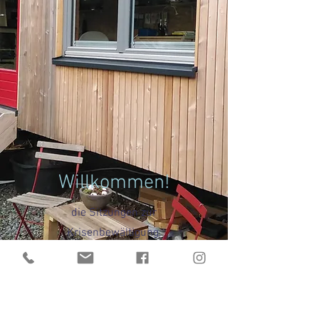
Willkommen!
die Sitzungen zur
Krisenbewältigung,
Lösungsfindung, Selbstfindung
und/oder Stressbewältigung
mit
ganzheitlichem Coaching und