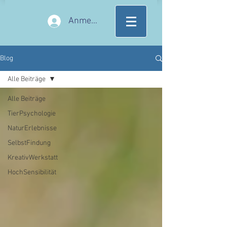
Anmelden
Blog
Alle Beiträge
Alle Beiträge
TierPsychologie
NaturErlebnisse
SelbstFindung
KreativWerkstatt
HochSensibilität