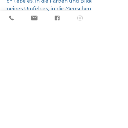
Blickwechsel, mehr als nur mein Job
Ich liebe es, in die Farben und Bilder
meines Umfeldes, in die Menschen
und ihre Geschichten einzutauchen.
Ich liebe es zu beobachten, ...
Blickwechsel -
das sind wir