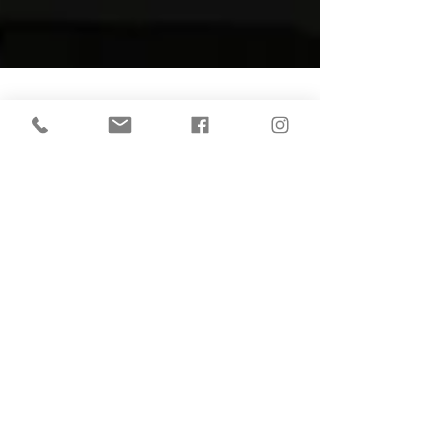
Blickwechsel mit Kerstin
3. Mai 2021
Von Energie-fresser-Sätzen wie “ich
schaffe das sowieso nicht!”
“Glaubenssätze”, sie entstehen im
Laufe der Zeit in unserem Denken.
Sie erklären eine Situation für
ausweglos, ja beendet und
abgehakt.