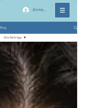
Anmelden
Blog
Alle Beiträge
Alle Beiträge
TierPsychologie
NaturErlebnisse
SelbstFindung
KreativWerkstatt
HochSensibilität