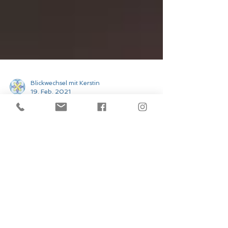
Blickwechsel mit Kerstin
19. Feb. 2021
Loben ist alles!
Gerne übersehen wir die Dinge, die
gut laufen, weil sie als gewöhnlich
angesehen werden. Wir gehen
davon aus, dass es
selbstverständlich ist