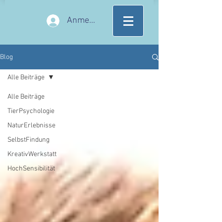
Anmelden
Blog
Alle Beiträge
Alle Beiträge
TierPsychologie
NaturErlebnisse
SelbstFindung
KreativWerkstatt
HochSensibilität