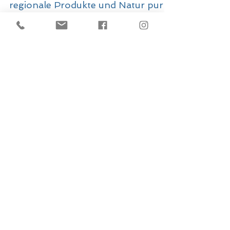
Outdoor, wandern, Landwirtschaft,
regionale Produkte und Natur pur ...
und wir mittendrin! Vor uns lagen
vier Tage Abenteuer...
Blickwechsel -
das sind wir