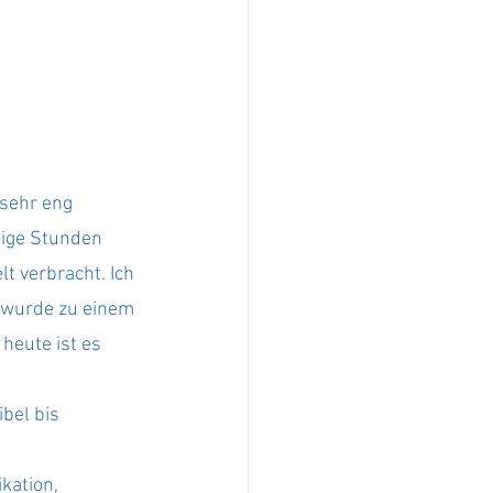
 sehr eng 
lige Stunden 
lt verbracht. Ich 
 wurde zu einem 
heute ist es 
bel bis 
kation, 