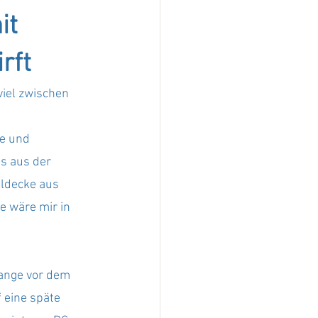
t 
rft
viel zwischen 
e und 
s aus der 
ldecke aus 
e wäre mir in 
lange vor dem 
 eine späte 