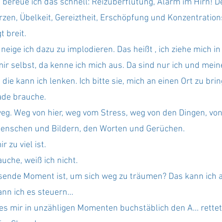
bereue ich das schnell: Reizüberflutung, Alarm im Hirn! De
zen, Übelkeit, Gereiztheit, Erschöpfung und Konzentration
 breit. 
eige ich dazu zu implodieren. Das heißt , ich ziehe mich in
 mir selbst, da kenne ich mich aus. Da sind nur ich und mei
ie kann ich lenken. Ich bitte sie, mich an einen Ort zu brin
rade brauche. 
weg. Weg von hier, weg vom Stress, weg von den Dingen, vo
Menschen und Bildern, den Worten und Gerüchen. 
 zu viel ist.
uche, weiß ich nicht.
sende Moment ist, um sich weg zu träumen? Das kann ich a
nn ich es steuern...
 es mir in unzähligen Momenten buchstäblich den A... rettet 