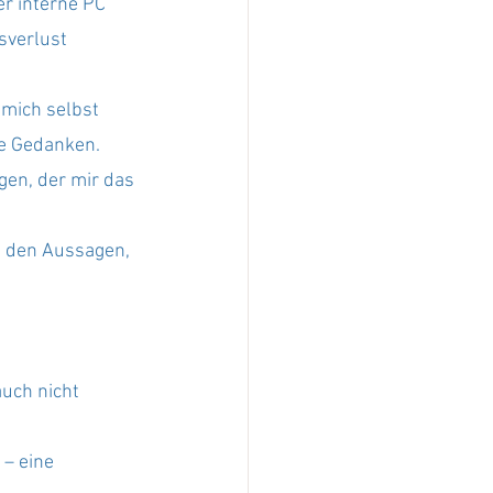
r interne PC 
sverlust 
 mich selbst 
ne Gedanken. 
gen, der mir das 
n den Aussagen, 
uch nicht 
– eine 