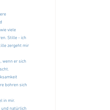
ere 
d 
ie viele 
n. Stille - ich 
tille zergeht mir 
 wenn er sich 
scht. 
rksamkeit 
re bohren sich 
 in mir.
 und natürlich 