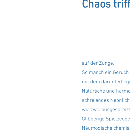
Chaos trif
auf der 
Zunge.
So
 m
anch ein Geruch
mit dem darunterliege
Natürliche und harmo
schreiendes Neonlich
wie zwei ausgespreizt
Glibberige Spielzeuge
Neumodische chemische