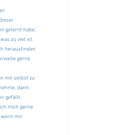
er 
dieser 
n gelernt habe, 
as zu viel ist. 
ch herausfinden 
erweile gerne 
 mir selbst zu 
 nehme, dann 
r gefällt.
 ich mich gerne 
 wenn mir 