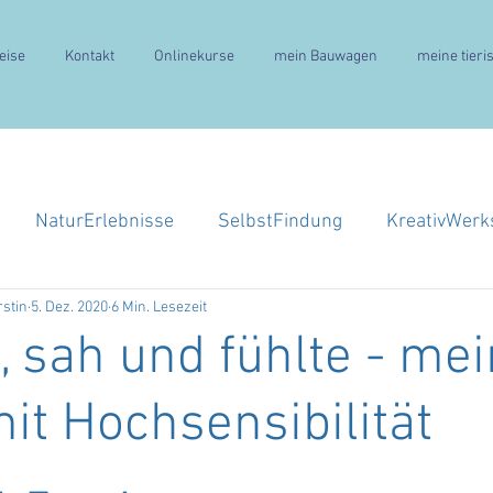
eise
Kontakt
Onlinekurse
mein Bauwagen
meine tieri
NaturErlebnisse
SelbstFindung
KreativWerk
rstin
5. Dez. 2020
6 Min. Lesezeit
, sah und fühlte - mei
it Hochsensibilität