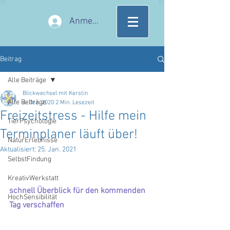
Anmelden
Beitrag
Alle Beiträge
Blickwechsel mit Kerstin
Alle Beiträge
6. Dez. 2020
2 Min. Lesezeit
Freizeitstress - Hilfe mein
TierPsychologie
Terminplaner läuft über!
NaturErlebnisse
Aktualisiert:
25. Jan. 2021
SelbstFindung
KreativWerkstatt
schnell Überblick für den kommenden 
HochSensibilität
Tag verschaffen